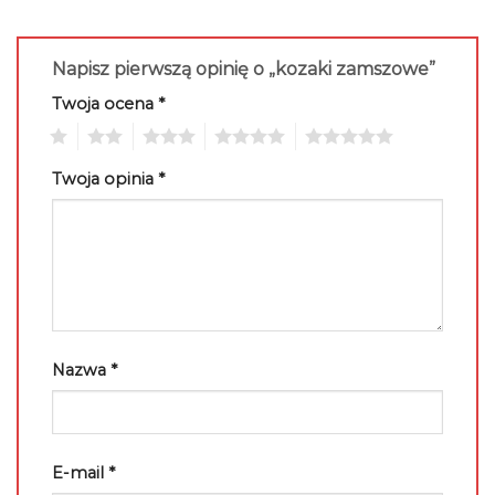
Napisz pierwszą opinię o „kozaki zamszowe”
Twoja ocena
*
1
2
3
4
5
Twoja opinia
*
Nazwa
*
E-mail
*