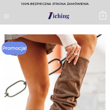
Skip
100% BEZPIECZNA STRONA ZAMÓWIENIA
to
content
0
Promocja!