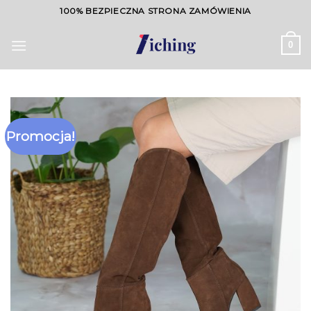
Skip
100% BEZPIECZNA STRONA ZAMÓWIENIA
to
content
0
Promocja!