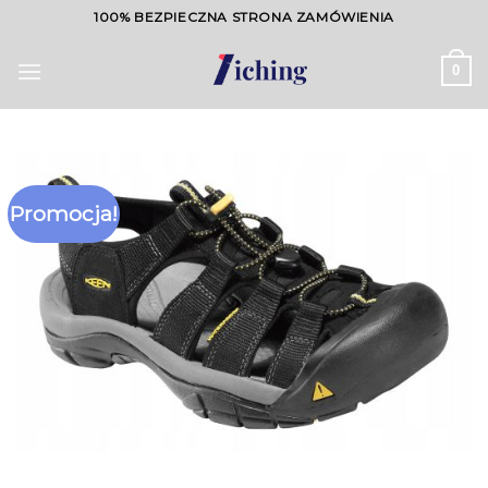
Skip
100% BEZPIECZNA STRONA ZAMÓWIENIA
to
content
0
Promocja!