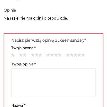
Opinie
Na razie nie ma opinii o produkcie.
Napisz pierwszą opinię o „keen sandały”
Twoja ocena
*
1
2
3
4
5
Twoja opinia
*
Nazwa
*