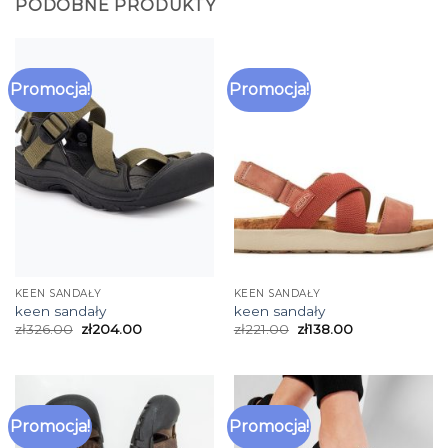
PODOBNE PRODUKTY
Promocja!
Promocja!
KEEN SANDAŁY
KEEN SANDAŁY
keen sandały
keen sandały
zł
326.00
zł
204.00
zł
221.00
zł
138.00
Promocja!
Promocja!