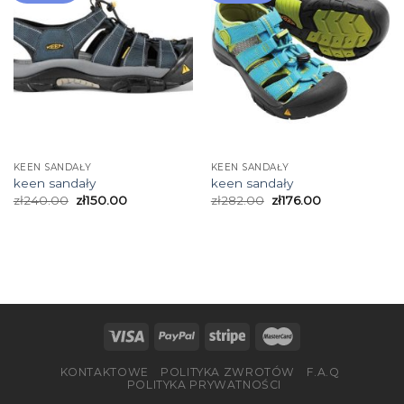
KEEN SANDAŁY
KEEN SANDAŁY
keen sandały
keen sandały
zł
240.00
zł
150.00
zł
282.00
zł
176.00
KONTAKTOWE
POLITYKA ZWROTÓW
F.A.Q
POLITYKA PRYWATNOŚCI