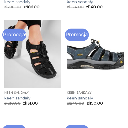
keen sandały
keen sandały
zł
298.00
zł
186.00
zł
224.00
zł
140.00
Promocja!
Promocja!
KEEN SANDAŁY
KEEN SANDAŁY
keen sandały
keen sandały
zł
210.00
zł
131.00
zł
240.00
zł
150.00