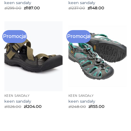
keen sandały
keen sandały
zł
299.00
zł
187.00
zł
237.00
zł
148.00
Promocja!
Promocja!
KEEN SANDAŁY
KEEN SANDAŁY
keen sandały
keen sandały
zł
326.00
zł
204.00
zł
248.00
zł
155.00