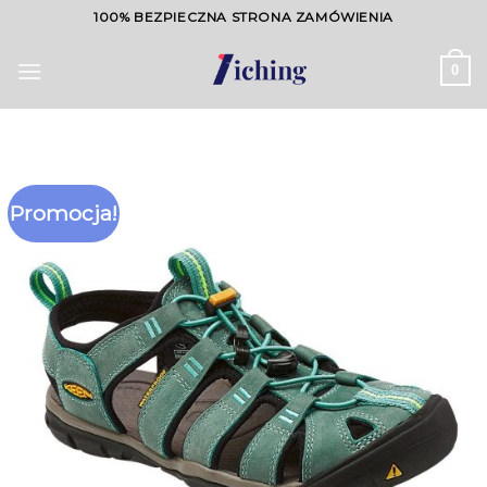
Skip
100% BEZPIECZNA STRONA ZAMÓWIENIA
to
content
0
Promocja!