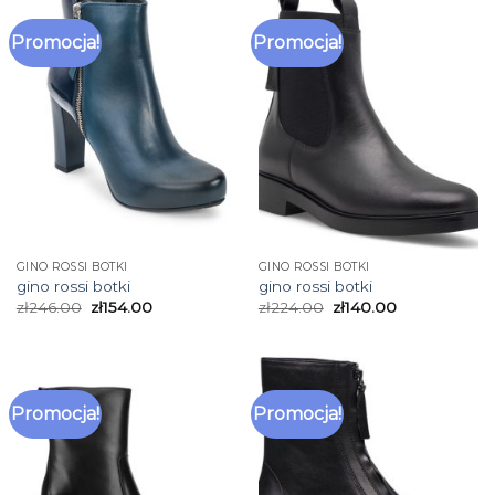
Promocja!
Promocja!
GINO ROSSI BOTKI
GINO ROSSI BOTKI
gino rossi botki
gino rossi botki
zł
246.00
zł
154.00
zł
224.00
zł
140.00
Promocja!
Promocja!