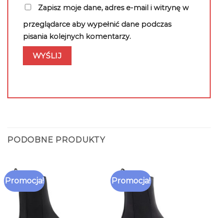
Zapisz moje dane, adres e-mail i witrynę w
przeglądarce aby wypełnić dane podczas
pisania kolejnych komentarzy.
PODOBNE PRODUKTY
Promocja!
Promocja!