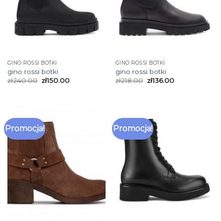
GINO ROSSI BOTKI
GINO ROSSI BOTKI
gino rossi botki
gino rossi botki
zł
240.00
zł
150.00
zł
218.00
zł
136.00
Promocja!
Promocja!