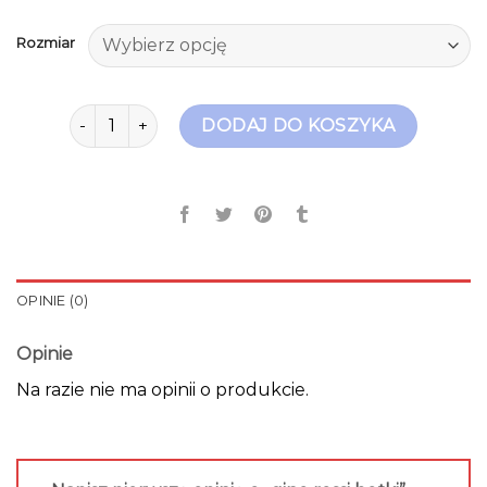
Rozmiar
ilość gino rossi botki
DODAJ DO KOSZYKA
OPINIE (0)
Opinie
Na razie nie ma opinii o produkcie.