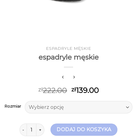
ESPADRYLE MĘSKIE
espadryle męskie
222.00
139.00
zł
zł
Rozmiar
ilość espadryle męskie
DODAJ DO KOSZYKA