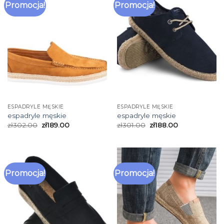
Promocja!
Promocja!
ESPADRYLE MĘSKIE
ESPADRYLE MĘSKIE
espadryle męskie
espadryle męskie
zł
302.00
zł
189.00
zł
301.00
zł
188.00
Promocja!
Promocja!