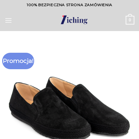
Skip
100% BEZPIECZNA STRONA ZAMÓWIENIA
to
content
0
Promocja!