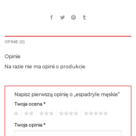
OPINIE (0)
Opinie
Na razie nie ma opinii o produkcie.
Napisz pierwszą opinię o „espadryle męskie”
Twoja ocena
*
1
2
3
4
5
Twoja opinia
*