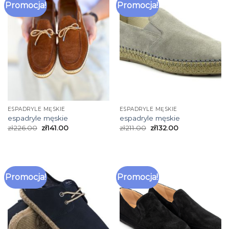
Promocja!
Promocja!
ESPADRYLE MĘSKIE
ESPADRYLE MĘSKIE
espadryle męskie
espadryle męskie
zł
226.00
zł
141.00
zł
211.00
zł
132.00
Promocja!
Promocja!