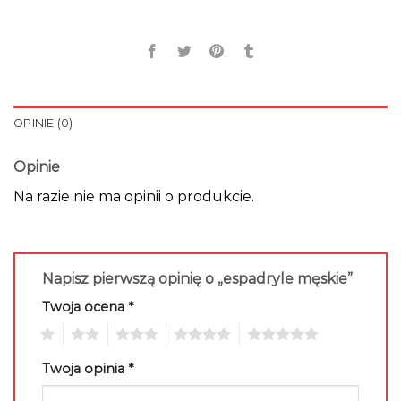
OPINIE (0)
Opinie
Na razie nie ma opinii o produkcie.
Napisz pierwszą opinię o „espadryle męskie”
Twoja ocena
*
1
2
3
4
5
Twoja opinia
*