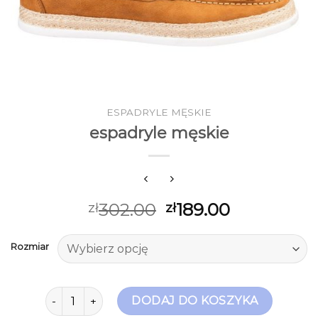
ESPADRYLE MĘSKIE
espadryle męskie
302.00
189.00
zł
zł
Rozmiar
ilość espadryle męskie
DODAJ DO KOSZYKA