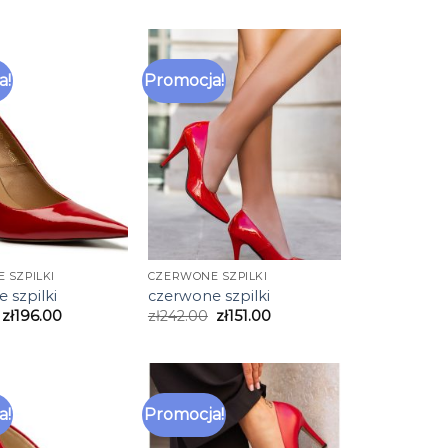
a!
Promocja!
 SZPILKI
CZERWONE SZPILKI
 szpilki
czerwone szpilki
zł
196.00
zł
242.00
zł
151.00
a!
Promocja!