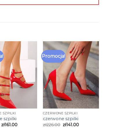
a!
Promocja!
 SZPILKI
CZERWONE SZPILKI
 szpilki
czerwone szpilki
zł
161.00
zł
226.00
zł
141.00