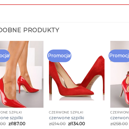
DOBNE PRODUKTY
cja!
Promocja!
Promocj
ONE SZPILKI
CZERWONE SZPILKI
CZERWONE
one szpilki
czerwone szpilki
czerwone
.00
zł
187.00
zł
214.00
zł
134.00
zł
258.00