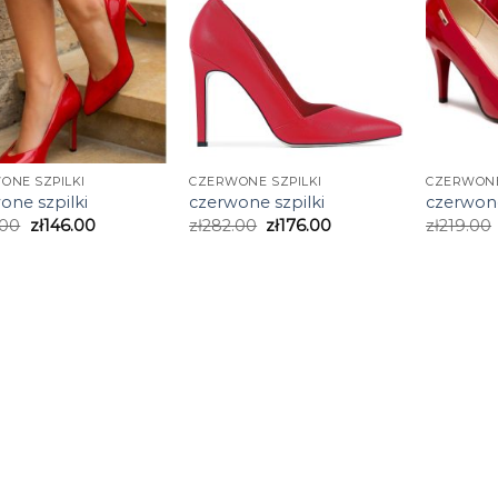
ONE SZPILKI
CZERWONE SZPILKI
CZERWONE
one szpilki
czerwone szpilki
czerwone
.00
zł
146.00
zł
282.00
zł
176.00
zł
219.00