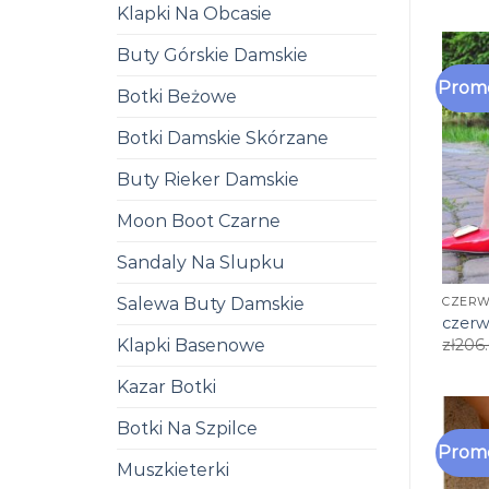
Klapki Na Obcasie
Buty Górskie Damskie
Promo
Botki Beżowe
Botki Damskie Skórzane
Buty Rieker Damskie
Moon Boot Czarne
Sandaly Na Slupku
Salewa Buty Damskie
CZERW
czerw
Klapki Basenowe
zł
206
Kazar Botki
Botki Na Szpilce
Promo
Muszkieterki