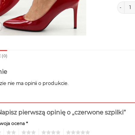
ilość cz
 (0)
nie
zie nie ma opinii o produkcie.
apisz pierwszą opinię o „czerwone szpilki”
woja ocena
*
2
3
4
5