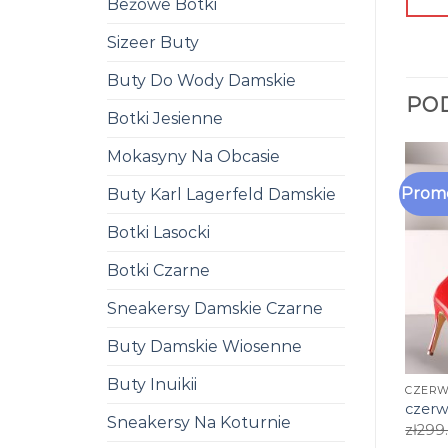
Beżowe Botki
Sizeer Buty
Buty Do Wody Damskie
PO
Botki Jesienne
Mokasyny Na Obcasie
Promo
Buty Karl Lagerfeld Damskie
Botki Lasocki
Botki Czarne
Sneakersy Damskie Czarne
Buty Damskie Wiosenne
Buty Inuikii
CZERW
czerw
Sneakersy Na Koturnie
zł
299