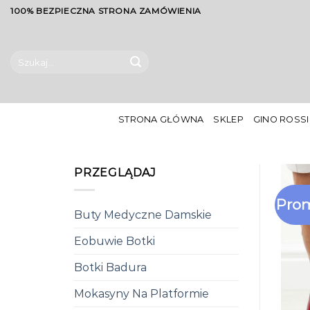
Skip
100% BEZPIECZNA STRONA ZAMÓWIENIA
to
content
Szukaj:
STRONA GŁÓWNA
SKLEP
GINO ROSSI
PRZEGLĄDAJ
Prom
Buty Medyczne Damskie
Eobuwie Botki
Botki Badura
Mokasyny Na Platformie