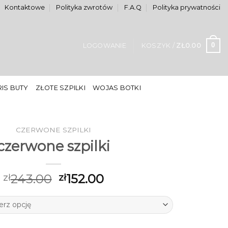
Kontaktowe
Polityka zwrotów
F.A.Q
Polityka prywatności
0
LOGOWANIE
KOSZYK /
ZŁ
0.00
IS BUTY
ZŁOTE SZPILKI
WOJAS BOTKI
CZERWONE SZPILKI
czerwone szpilki
243.00
152.00
zł
zł