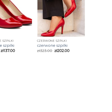
 SZPILKI
CZERWONE SZPILKI
 szpilki
czerwone szpilki
zł
137.00
zł
323.00
zł
202.00