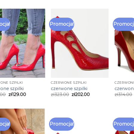
cja!
Promocja!
Promocj
ONE SZPILKI
CZERWONE SZPILKI
CZERWONE
one szpilki
czerwone szpilki
czerwone
.00
zł
129.00
zł
323.00
zł
202.00
zł
314.00
cja!
Promocja!
Promocj