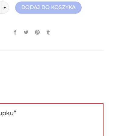
arne sandały na słupku
DODAJ DO KOSZYKA
łupku”