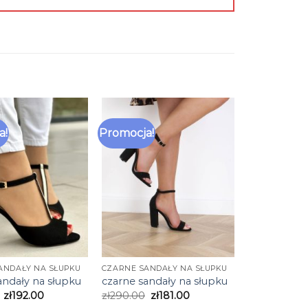
a!
Promocja!
ANDAŁY NA SŁUPKU
CZARNE SANDAŁY NA SŁUPKU
andały na słupku
czarne sandały na słupku
zł
192.00
zł
290.00
zł
181.00