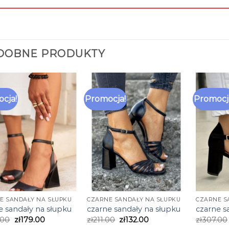
DOBNE PRODUKTY
cja!
Promocja!
Promocj
E SANDAŁY NA SŁUPKU
CZARNE SANDAŁY NA SŁUPKU
CZARNE S
e sandały na słupku
czarne sandały na słupku
czarne s
.00
zł
179.00
zł
211.00
zł
132.00
zł
307.00