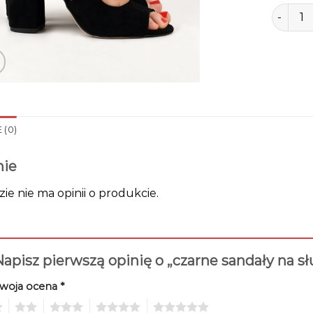
ilość cz
 (0)
nie
zie nie ma opinii o produkcie.
apisz pierwszą opinię o „czarne sandały na s
woja ocena
*
2
3
4
5