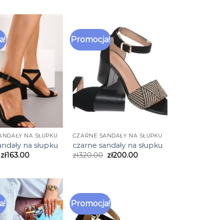
a!
Promocja!
ANDAŁY NA SŁUPKU
CZARNE SANDAŁY NA SŁUPKU
andały na słupku
czarne sandały na słupku
zł
163.00
zł
320.00
zł
200.00
a!
Promocja!