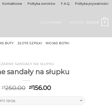
Kontaktowe
Polityka zwrotów
F.A.Q
Polityka prywatności
0
LOGOWANIE
KOSZYK /
ZŁ
0.00
IS BUTY
ZŁOTE SZPILKI
WOJAS BOTKI
CZARNE SANDAŁY NA SŁUPKU
ne sandały na słupku
250.00
156.00
zł
zł