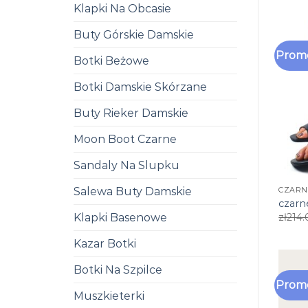
Klapki Na Obcasie
Buty Górskie Damskie
Promo
Botki Beżowe
Botki Damskie Skórzane
Buty Rieker Damskie
Moon Boot Czarne
Sandaly Na Slupku
Salewa Buty Damskie
CZARN
czarn
Klapki Basenowe
zł
214.
Kazar Botki
Botki Na Szpilce
Promo
Muszkieterki