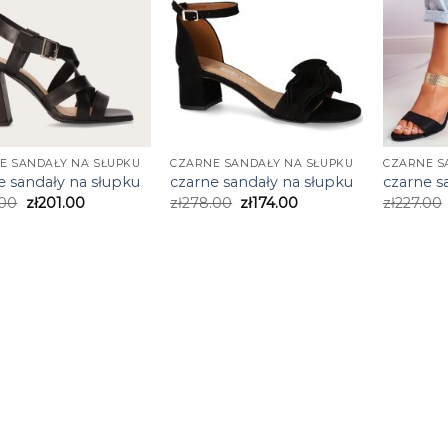
E SANDAŁY NA SŁUPKU
CZARNE SANDAŁY NA SŁUPKU
CZARNE S
e sandały na słupku
czarne sandały na słupku
czarne s
.00
zł
201.00
zł
278.00
zł
174.00
zł
227.00