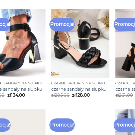
cja!
Promocja!
Promocj
E SANDAŁY NA SŁUPKU
CZARNE SANDAŁY NA SŁUPKU
CZARNE S
e sandały na słupku
czarne sandały na słupku
czarne s
00
zł
134.00
zł
205.00
zł
128.00
zł
261.00
cja!
Promocja!
Promocj