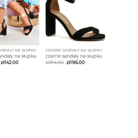
ANDAŁY NA SŁUPKU
CZARNE SANDAŁY NA SŁUPKU
andały na słupku
czarne sandały na słupku
zł
142.00
zł
314.00
zł
196.00