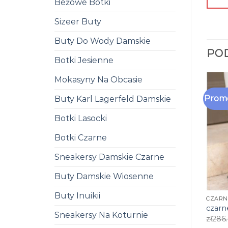
Beżowe Botki
Sizeer Buty
Buty Do Wody Damskie
PO
Botki Jesienne
Mokasyny Na Obcasie
Promo
Buty Karl Lagerfeld Damskie
Botki Lasocki
Botki Czarne
Sneakersy Damskie Czarne
Buty Damskie Wiosenne
Buty Inuikii
CZARN
czarn
Sneakersy Na Koturnie
zł
286