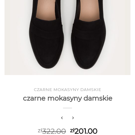
CZARNE MOKASYNY DAMSKIE
czarne mokasyny damskie
322.00
201.00
zł
zł