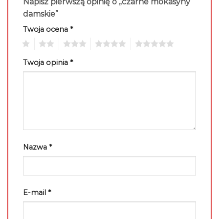
Napisz pierwszą opinię o „czarne mokasyny
damskie”
Twoja ocena
*
1
2
3
4
5
Twoja opinia
*
Nazwa
*
E-mail
*