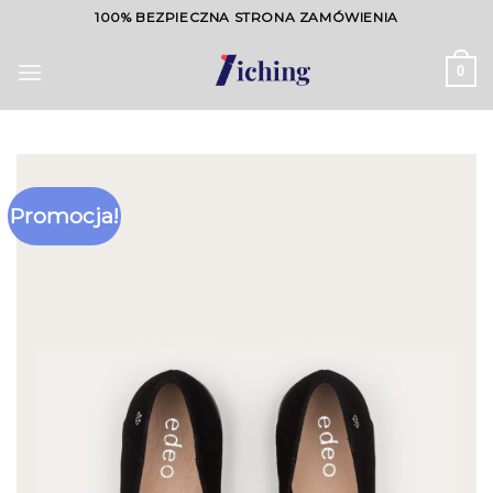
Skip
100% BEZPIECZNA STRONA ZAMÓWIENIA
to
content
0
Promocja!