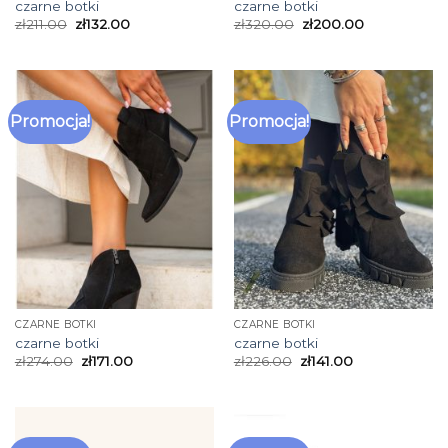
czarne botki
czarne botki
zł
211.00
zł
132.00
zł
320.00
zł
200.00
Promocja!
Promocja!
CZARNE BOTKI
CZARNE BOTKI
czarne botki
czarne botki
zł
274.00
zł
171.00
zł
226.00
zł
141.00