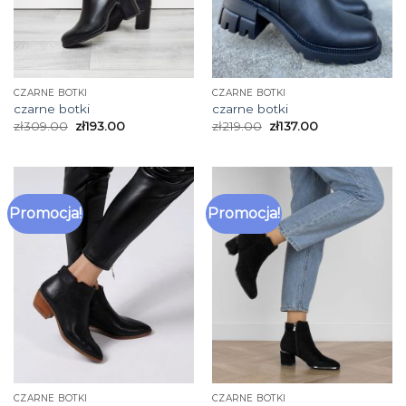
CZARNE BOTKI
CZARNE BOTKI
czarne botki
czarne botki
zł
309.00
zł
193.00
zł
219.00
zł
137.00
Promocja!
Promocja!
CZARNE BOTKI
CZARNE BOTKI