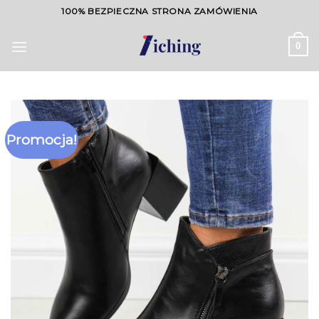
Skip
100% BEZPIECZNA STRONA ZAMÓWIENIA
to
content
0
Promocja!