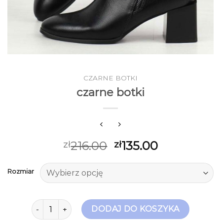
CZARNE BOTKI
czarne botki
216.00
135.00
zł
zł
Rozmiar
ilość czarne botki
DODAJ DO KOSZYKA