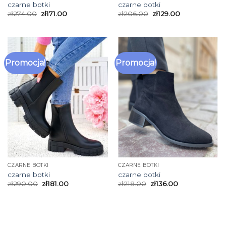
czarne botki
czarne botki
zł
274.00
zł
171.00
zł
206.00
zł
129.00
Promocja!
Promocja!
CZARNE BOTKI
CZARNE BOTKI
czarne botki
czarne botki
zł
290.00
zł
181.00
zł
218.00
zł
136.00