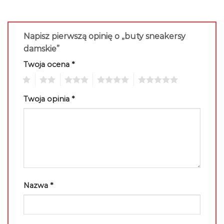
Napisz pierwszą opinię o „buty sneakersy
damskie”
Twoja ocena
*
1
2
3
4
5
Twoja opinia
*
Nazwa
*