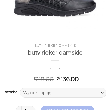
BUTY RIEKER DAMSKIE
buty rieker damskie
218.00
136.00
zł
zł
Rozmiar
ilość buty rieker damskie