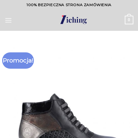
Skip
100% BEZPIECZNA STRONA ZAMÓWIENIA
to
content
0
Promocja!