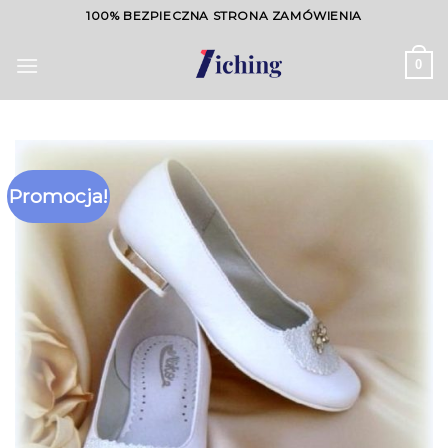
Skip
100% BEZPIECZNA STRONA ZAMÓWIENIA
to
content
0
Promocja!