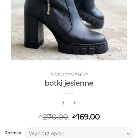
BOTKI JESIENNE
botki jesienne
270.00
169.00
zł
zł
Rozmiar