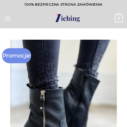
Skip
100% BEZPIECZNA STRONA ZAMÓWIENIA
to
content
0
Promocja!