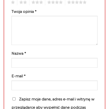
1
2
3
4
5
Twoja opinia
*
Nazwa
*
E-mail
*
Zapisz moje dane, adres e-mail i witrynę w
przeglądarce aby wypełnić dane podczas