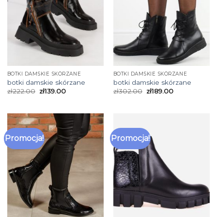
BOTKI DAMSKIE SKÓRZANE
BOTKI DAMSKIE SKÓRZANE
botki damskie skórzane
botki damskie skórzane
zł
222.00
zł
139.00
zł
302.00
zł
189.00
Promocja!
Promocja!