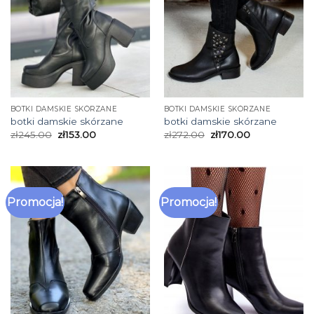
BOTKI DAMSKIE SKÓRZANE
BOTKI DAMSKIE SKÓRZANE
botki damskie skórzane
botki damskie skórzane
zł
245.00
zł
153.00
zł
272.00
zł
170.00
Promocja!
Promocja!