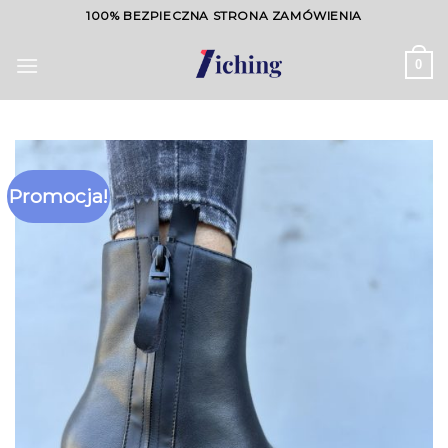
Skip
100% BEZPIECZNA STRONA ZAMÓWIENIA
to
content
0
Promocja!