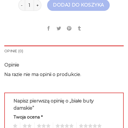
ilość białe buty damskie
DODAJ DO KOSZYKA
OPINIE (0)
Opinie
Na razie nie ma opinii o produkcie.
Napisz pierwszą opinię o „białe buty
damskie”
Twoja ocena
*
1
2
3
4
5