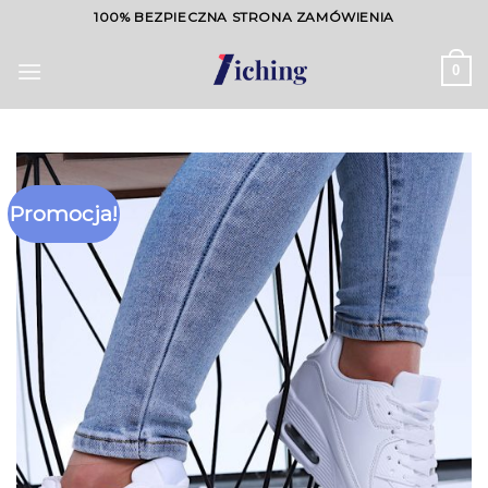
Skip
100% BEZPIECZNA STRONA ZAMÓWIENIA
to
content
0
Promocja!