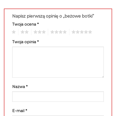
Napisz pierwszą opinię o „beżowe botki”
Twoja ocena
*
1
2
3
4
5
Twoja opinia
*
Nazwa
*
E-mail
*