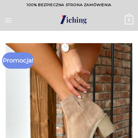
Skip
100% BEZPIECZNA STRONA ZAMÓWIENIA
to
content
0
Promocja!