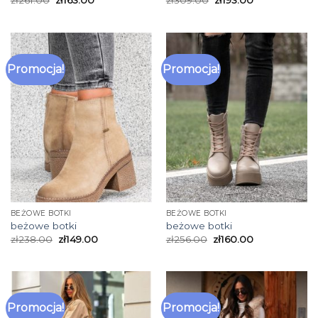
Promocja!
Promocja!
BEŻOWE BOTKI
BEŻOWE BOTKI
beżowe botki
beżowe botki
zł
238.00
zł
149.00
zł
256.00
zł
160.00
Promocja!
Promocja!