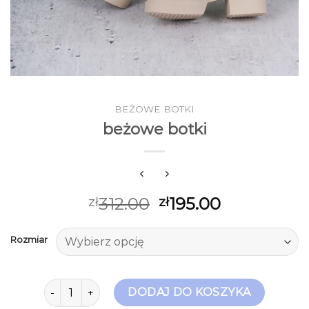
BEŻOWE BOTKI
beżowe botki
312.00
195.00
zł
zł
Rozmiar
ilość beżowe botki
DODAJ DO KOSZYKA