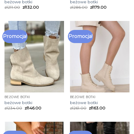
beżowe botki
beżowe botki
zł
211.00
zł
132.00
zł
286.00
zł
179.00
Promocja!
Promocja!
BEŻOWE BOTKI
BEŻOWE BOTKI
beżowe botki
beżowe botki
zł
234.00
zł
146.00
zł
261.00
zł
163.00