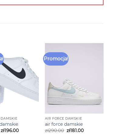
a!
Promocja!
 DAMSKIE
AIR FORCE DAMSKIE
e damskie
air force damskie
zł
196.00
zł
290.00
zł
181.00