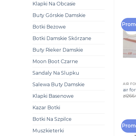
Klapki Na Obcasie
Buty Górskie Damskie
Promo
Botki Beżowe
Botki Damskie Skórzane
Buty Rieker Damskie
Moon Boot Czarne
Sandaly Na Slupku
Salewa Buty Damskie
AIR F
air f
Klapki Basenowe
zł
266
Kazar Botki
Botki Na Szpilce
Promo
Muszkieterki