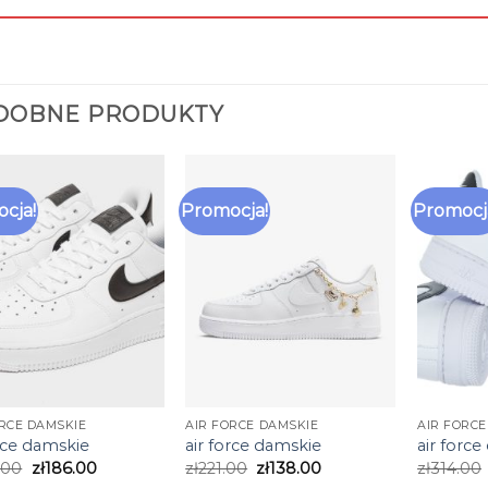
DOBNE PRODUKTY
cja!
Promocja!
Promocj
ORCE DAMSKIE
AIR FORCE DAMSKIE
AIR FORCE
orce damskie
air force damskie
air forc
.00
zł
186.00
zł
221.00
zł
138.00
zł
314.00