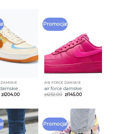
a!
Promocja!
 DAMSKIE
AIR FORCE DAMSKIE
e damskie
air force damskie
zł
204.00
zł
232.00
zł
145.00
a!
Promocja!