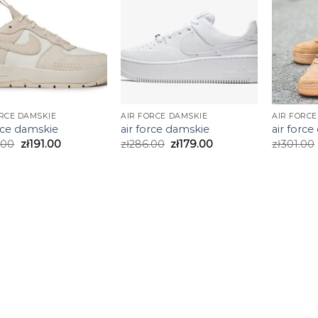
ORCE DAMSKIE
AIR FORCE DAMSKIE
AIR FORCE
orce damskie
air force damskie
air forc
.00
zł
191.00
zł
286.00
zł
179.00
zł
301.00