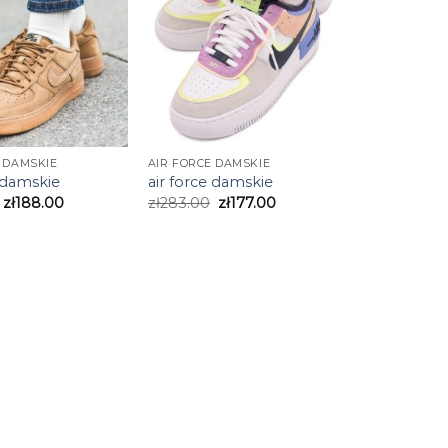
 DAMSKIE
AIR FORCE DAMSKIE
e damskie
air force damskie
zł
188.00
zł
283.00
zł
177.00