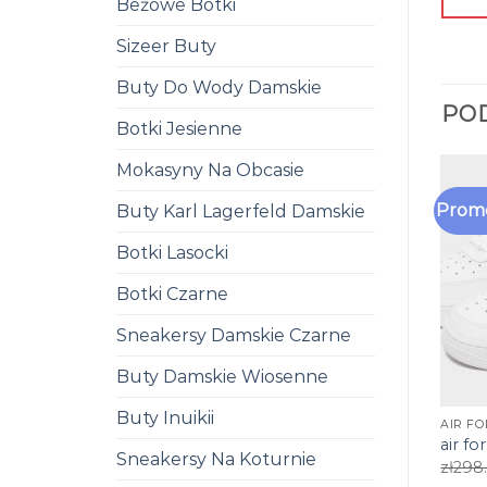
Beżowe Botki
Sizeer Buty
Buty Do Wody Damskie
PO
Botki Jesienne
Mokasyny Na Obcasie
Promo
Buty Karl Lagerfeld Damskie
Botki Lasocki
Botki Czarne
Sneakersy Damskie Czarne
Buty Damskie Wiosenne
Buty Inuikii
AIR F
air f
Sneakersy Na Koturnie
zł
298