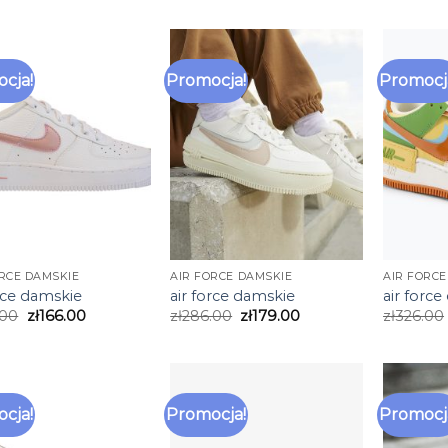
cja!
Promocja!
Promocj
ORCE DAMSKIE
AIR FORCE DAMSKIE
AIR FORCE
orce damskie
air force damskie
air forc
.00
zł
166.00
zł
286.00
zł
179.00
zł
326.00
cja!
Promocja!
Promocj