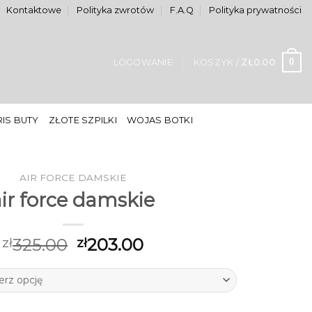
Kontaktowe
Polityka zwrotów
F.A.Q
Polityka prywatności
0
LOGOWANIE
KOSZYK /
ZŁ
0.00
IS BUTY
ZŁOTE SZPILKI
WOJAS BOTKI
AIR FORCE DAMSKIE
air force damskie
325.00
203.00
zł
zł