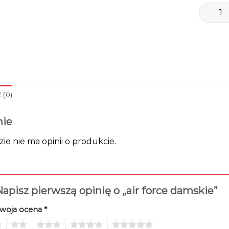
ilość ai
 (0)
nie
zie nie ma opinii o produkcie.
apisz pierwszą opinię o „air force damskie”
woja ocena
*
2
3
4
5